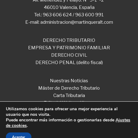
Av. Menéndez y Pelayo. Nº 9-1º-2ª
46010 Valencia, España
Tel.: 963 606 624 / 963 600 991
E-mail: administracion@martinqueralt.com
DERECHO TRIBUTARIO
EMPRESA Y PATRIMONIO FAMILIAR
DERECHO CIVIL
DERECHO PENAL (delito fiscal)
Nuestras Noticias
Máster de Derecho Tributario
Carta Tributaria
Editorial Wolters Kluwer
Utilizamos cookies para ofrecer una mejor experiencia al
usuario que nos visita.
Puede encontrar más información o gestionarlas desde
Ajustes
de cookies
.
Copyright Martin Queralt Abogados 2026
Aviso legal
·
Política de Privacidad
·
Política de cookies
Aceptar