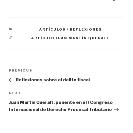
CATEGORIES
ARTÍCULOS / REFLEXIONES
TAGS
ARTÍCULO JUAN MARTÍN QUERALT
Navegación
PREVIOUS
Previous
de
Post
Reflexiones sobre el delito fiscal
entradas
NEXT
Next
Post
Juan Martín Queralt, ponente en el I Congreso
Internacional de Derecho Procesal Tributario