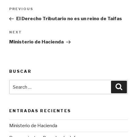
Navegación
PREVIOUS
Previous
de
Post
El Derecho Tributario no es un reino de Taifas
entradas
NEXT
Next
Post
Ministerio de Hacienda
BUSCAR
Search
Searc
for:
ENTRADAS RECIENTES
Ministerio de Hacienda