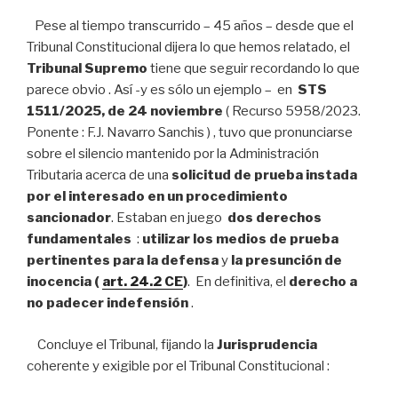
Pese al tiempo transcurrido – 45 años – desde que el
Tribunal Constitucional dijera lo que hemos relatado, el
Tribunal Supremo
tiene que seguir recordando lo que
parece obvio . Así -y es sólo un ejemplo – en
STS
1511/2025, de 24 noviembre
( Recurso 5958/2023.
Ponente : F.J. Navarro Sanchis ) , tuvo que pronunciarse
sobre el silencio mantenido por la Administración
Tributaria acerca de una
solicitud de prueba instada
por el interesado en un procedimiento
sancionador
. Estaban en juego
dos derechos
fundamentales
:
utilizar los medios de prueba
pertinentes para la defensa
y
la presunción de
inocencia (
art. 24.2 CE
)
. En definitiva, el
derecho a
no padecer indefensión
.
Concluye el Tribunal, fijando la
Jurisprudencia
coherente y exigible por el Tribunal Constitucional :