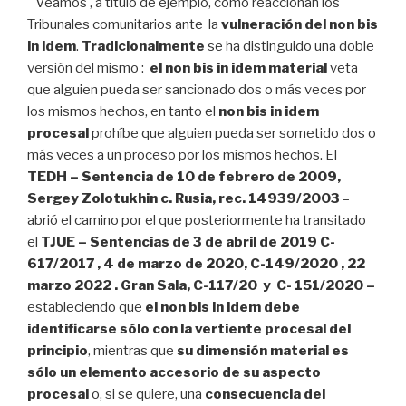
Veamos , a título de ejemplo, cómo reaccionan los
Tribunales comunitarios ante la
vulneración del non bis
in idem
.
Tradicionalmente
se ha distinguido una doble
versión del mismo :
el non bis in idem material
veta
que alguien pueda ser sancionado dos o más veces por
los mismos hechos, en tanto el
non bis in idem
procesal
prohíbe que alguien pueda ser sometido dos o
más veces a un proceso por los mismos hechos. El
TEDH – Sentencia de 10 de febrero de 2009,
Sergey Zolotukhin c. Rusia, rec. 14939/2003
–
abrió el camino por el que posteriormente ha transitado
el
TJUE – Sentencias de 3 de abril de 2019 C-
617/2017 , 4 de marzo de 2020, C-149/2020 , 22
marzo 2022 . Gran Sala, C-117/20 y C- 151/2020 –
estableciendo que
el non bis in idem debe
identificarse sólo con la vertiente procesal del
principio
, mientras que
su dimensión material es
sólo un elemento accesorio de su aspecto
procesal
o, si se quiere, una
consecuencia del