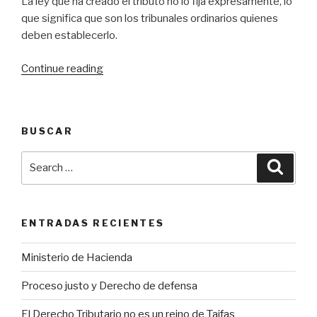
La ley que ha creado el tributo no lo fija expresamente, lo
que significa que son los tribunales ordinarios quienes
deben establecerlo.
Continue reading
«¿En
qué
fecha
se
BUSCAR
devenga
el
Search
Searc
nuevo
for:
impuesto
sobre
las
ENTRADAS RECIENTES
grandes
fortunas?»
Ministerio de Hacienda
Proceso justo y Derecho de defensa
El Derecho Tributario no es un reino de Taifas