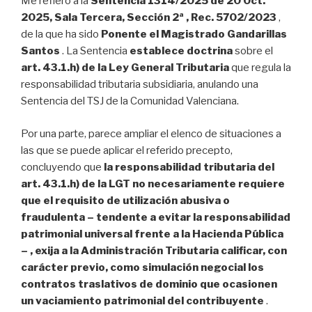
Me refiero a la
Sentencia 1314/2025 de 20 Oct.
2025, Sala Tercera, Sección 2ª , Rec. 5702/2023
,
de la que ha sido
Ponente el Magistrado Gandarillas
Santos
. La Sentencia
establece doctrina
sobre el
art. 43.1.h) de la Ley General Tributaria
que regula la
responsabilidad tributaria subsidiaria, anulando una
Sentencia del TSJ de la Comunidad Valenciana.
Por una parte, parece ampliar el elenco de situaciones a
las que se puede aplicar el referido precepto,
concluyendo que
la responsabilidad tributaria del
art. 43.1.h) de la LGT no necesariamente requiere
que el requisito de utilización abusiva o
fraudulenta – tendente a evitar la responsabilidad
patrimonial universal frente a la Hacienda Pública
– , exija a la Administración Tributaria calificar, con
carácter previo, como simulación negocial los
contratos traslativos de dominio que ocasionen
un vaciamiento patrimonial del contribuyente
.