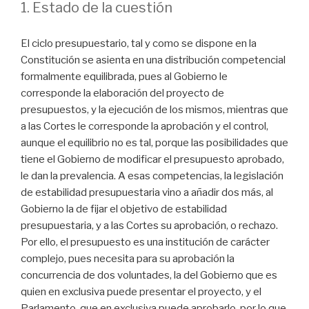
1. Estado de la cuestión
sobre
valoración
El ciclo presupuestario, tal y como se dispone en la
de
Constitución se asienta en una distribución competencial
operaciones
formalmente equilibrada, pues al Gobierno le
vinculadas:
corresponde la elaboración del proyecto de
la
presupuestos, y la ejecución de los mismos, mientras que
Resolución
a las Cortes le corresponde la aprobación y el control,
del
aunque el equilibrio no es tal, porque las posibilidades que
TEAC
tiene el Gobierno de modificar el presupuesto aprobado,
de
le dan la prevalencia. A esas competencias, la legislación
25
de estabilidad presupuestaria vino a añadir dos más, al
de
Gobierno la de fijar el objetivo de estabilidad
septiembre
presupuestaria, y a las Cortes su aprobación, o rechazo.
de
Por ello, el presupuesto es una institución de carácter
2024
complejo, pues necesita para su aprobación la
(R.G.
concurrencia de dos voluntades, la del Gobierno que es
00/08823/2021)»
quien en exclusiva puede presentar el proyecto, y el
Parlamento, que en exclusiva puede aprobarlo, por lo que