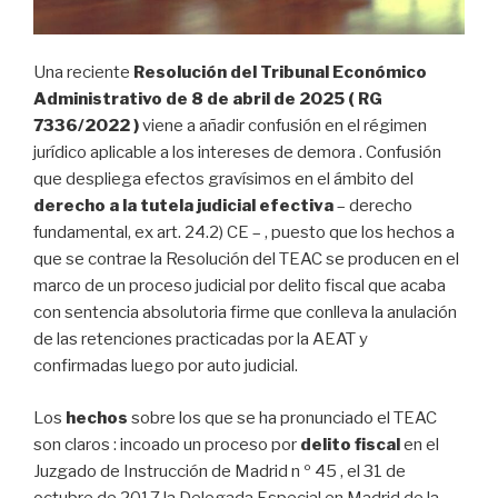
Una reciente
Resolución del Tribunal Económico
Administrativo de 8 de abril de 2025 ( RG
7336/2022 )
viene a añadir confusión en el régimen
jurídico aplicable a los intereses de demora . Confusión
que despliega efectos gravísimos en el ámbito del
derecho a la tutela judicial efectiva
– derecho
fundamental, ex art. 24.2) CE – , puesto que los hechos a
que se contrae la Resolución del TEAC se producen en el
marco de un proceso judicial por delito fiscal que acaba
con sentencia absolutoria firme que conlleva la anulación
de las retenciones practicadas por la AEAT y
confirmadas luego por auto judicial.
Los
hechos
sobre los que se ha pronunciado el TEAC
son claros : incoado un proceso por
delito fiscal
en el
Juzgado de Instrucción de Madrid n º 45 , el 31 de
octubre de 2017 la Delegada Especial en Madrid de la