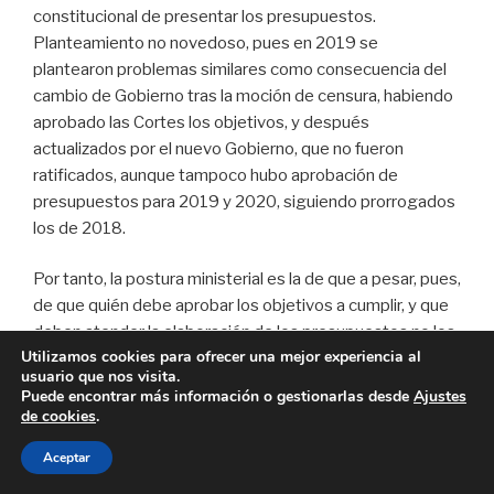
constitucional de presentar los presupuestos.
Planteamiento no novedoso, pues en 2019 se
plantearon problemas similares como consecuencia del
cambio de Gobierno tras la moción de censura, habiendo
aprobado las Cortes los objetivos, y después
actualizados por el nuevo Gobierno, que no fueron
ratificados, aunque tampoco hubo aprobación de
presupuestos para 2019 y 2020, siguiendo prorrogados
los de 2018.
Por tanto, la postura ministerial es la de que a pesar, pues,
de que quién debe aprobar los objetivos a cumplir, y que
deben atender la elaboración de los presupuestos no los
Utilizamos cookies para ofrecer una mejor experiencia al
apruebe, puede elaborar los presupuestos, algo que a la
usuario que nos visita.
vista de la Orden aprobada por el mismo Ministerio no es
Puede encontrar más información o gestionarlas desde
Ajustes
ninguna excentricidad por no estar dicho, si bien
de cookies
.
atendiendo a la Ley Orgánica de Estabilidad a la que
Aceptar
hasta 2021 se ha invocado en esas Órdenes, ya es más
complicado, teniendo en cuenta la jurisprudencia del