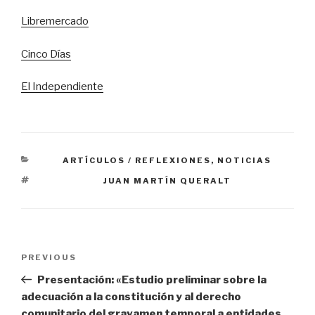
Libremercado
Cinco Días
El Independiente
CATEGORIES
ARTÍCULOS / REFLEXIONES
,
NOTICIAS
TAGS
JUAN MARTÍN QUERALT
Navegación
PREVIOUS
Previous
de
Post
Presentación: «Estudio preliminar sobre la
entradas
adecuación a la constitución y al derecho
comunitario del gravamen temporal a entidades