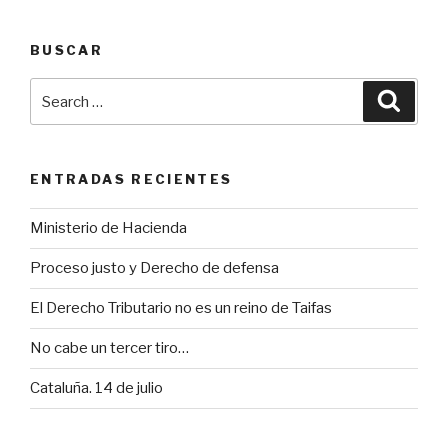
la
adecuación
BUSCAR
a
la
Search
Searc
Constitución
for:
y
al
Derecho
ENTRADAS RECIENTES
Comunitario
del
Ministerio de Hacienda
gravamen
Proceso justo y Derecho de defensa
temporal
a
El Derecho Tributario no es un reino de Taifas
entidades
de
No cabe un tercer tiro…
crédito
Cataluña. 14 de julio
y
establecimientos
financieros