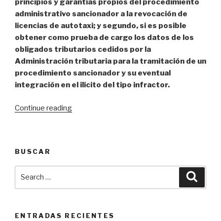
principios y garantías propios del procedimiento
administrativo sancionador a la revocación de
licencias de autotaxi; y segundo, si es posible
obtener como prueba de cargo los datos de los
obligados tributarios cedidos por la
Administración tributaria para la tramitación de un
procedimiento sancionador y su eventual
integración en el ilícito del tipo infractor.
Continue reading
«El
Tribunal
Supremo
admite
BUSCAR
varios
recursos
Search
Searc
de
for:
casación
de
titulares
ENTRADAS RECIENTES