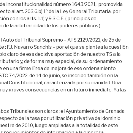
 de inconstitucionalidad número 1643/2021, promovida
to al art. 203.6.b) 1º de la Ley General Tributaria, por
ón con los arts. 1.1) y 9.3 C.E. ( principios de
 de la arbitrariedad de los poderes públicos ).
l Auto del Tribunal Supremo – ATS 2129/2021, de 25 de
 : F.J. Navarro Sanchís – por el que se plantea la cuestión
lo claro de esa decisiva aportación de nuestro TS a la
ibutario y, de forma muy especial, de su ordenamiento
e en una firme línea de mejora de ese ordenamiento
 STC 74/2022, de 14 de junio, se inscribe también en la
nal Constitucional, caracterizada por su inanidad. Una
muy graves consecuencias en un futuro inmediato. Ya las
bos Tribunales son claros : el Ayuntamiento de Granada
pecto de la tasa por utilización privativa del dominio
mestre de 2010, luego ampliadas a la totalidad de este
res requerimientos de información a la empresa