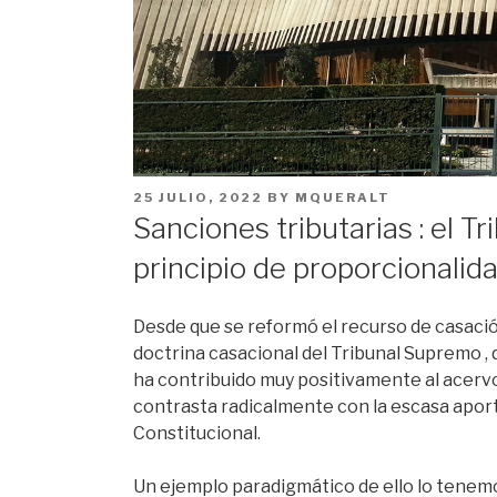
POSTED
25 JULIO, 2022
BY
MQUERALT
ON
Sanciones tributarias : el Tr
principio de proporcionalida
Desde que se reformó el recurso de casación
doctrina casacional del Tribunal Supremo , di
ha contribuido muy positivamente al acervo
contrasta radicalmente con la escasa apor
Constitucional.
Un ejemplo paradigmático de ello lo tenemos