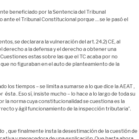
te beneficiado por la Sentencia del Tribunal
o ante el Tribunal Constitucional porque … se le pasó el
tos, se declarara la vulneración del art. 24.2) CE, al
l derecho a la defensa y el derecho a obtener una
Cuestiones estas sobre las que el TC acaba por no
 que no figuraban en el auto de planteamiento de la
los tiempos – se limita a sumarse a lo que dice la AEAT ,
sta . Eso sí, insiste mucho – lo hace a lo largo de toda su
or la norma cuya constitucionalidad se cuestiona es la
orrecto y ágil funcionamiento de la inspección tributaria”.
do , que finalmente insta la desestimación de la cuestión de
ificativa y merecedora de una explicación. Que hasta ahora