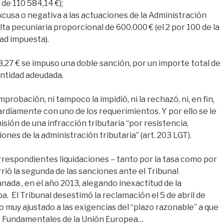
 de 110 584,14 €);
excusa o negativa a las actuaciones de la Administración
multa pecuniaria proporcional de 600.000 € (el 2 por 100 de la
dad impuesta).
8,27 € se impuso una doble sanción, por un importe total de
cantidad adeudada.
obación, ni tampoco la impidió, ni la rechazó, ni, en fin,
rdíamente con uno de los requerimientos. Y por ello se le
sión de una infracción tributaria “por resistencia,
ones de la administración tributaria” (art. 203 LGT).
rrespondientes liquidaciones – tanto por la tasa como por
rió la segunda de las sanciones ante el Tribunal
ada , en el año 2013, alegando inexactitud de la
lpa. El Tribunal desestimó la reclamación el 5 de abril de
o muy ajustado a las exigencias del “plazo razonable” a que
hos Fundamentales de la Unión Europea…