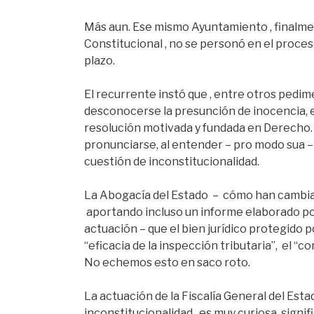
Más aun. Ese mismo Ayuntamiento , finalmen
Constitucional , no se personó en el proces
plazo.
El recurrente instó que , entre otros pedimen
desconocerse la presunción de inocencia, e
resolución motivada y fundada en Derecho. 
pronunciarse, al entender – pro modo sua –
cuestión de inconstitucionalidad.
La Abogacía del Estado – cómo han cambiado 
aportando incluso un informe elaborado por é
actuación – que el bien jurídico protegido p
“eficacia de la inspección tributaria”, el “c
No echemos esto en saco roto.
La actuación de la Fiscalía General del Esta
inconstitucionalidad , es muy curiosa, sign