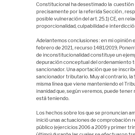
Constitucional ha desestimado la cuestión
precisamente por la referida Sección , respec
posible vulneración del art. 25.1) CE, en relaci
proporcionalidad, culpabilidad e interdicción
Adelantemos conclusiones : en mi opinión e
febrero de 2021, recurso 1481/2019, Ponente
de inconstitucionalidad constituye un ejemp
depuración conceptual del ordenamiento tr
sancionador. Una aportación que se inscrib
sancionador tributario. Muy al contrario, la
misma línea que viene manteniendo el Tribu
inanidad que, según veremos, puede tener 
está teniendo.
Los hechos sobre los que se pronuncian am
inició unas actuaciones de comprobación res
público (ejercicios 2006 a 2009 y primer tri
último) durante las cuales se efectuaron t